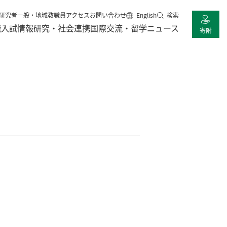
研究者
一般・地域
教職員
アクセス
お問い合わせ
English
検索
職
入試情報
研究・社会連携
国際交流・留学
ニュース
寄附