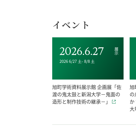
イベント
2026.6.27
展示
2026 6/27 土- 8/8 土
旭町学術資料展示館 企画展「佐
旭
渡の鬼太鼓と新潟大学－鬼面の
の
造形と制作技術の継承－」
か
大