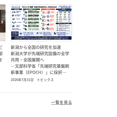
ビ
新潟から全国の研究を加速
部
新潟大学が先端研究設備の全学
を
共用・全国展開へ
―文部科学省「先端研究基盤刷
新事業（EPOCH）」に採択―
2026年7月31日
トピックス
一覧を見る