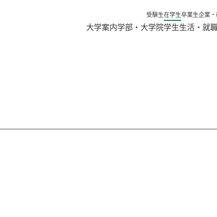
受験生
在学生
卒業生
企業・
大学案内
学部・大学院
学生生活・就