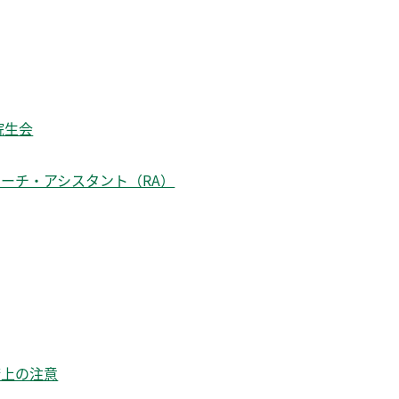
院生会
ーチ・アシスタント（RA）
康上の注意