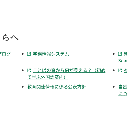
ちらへ
プログ
学務情報システム
Sea
ことばの窓から何が見える？（初め
て学ぶ外国語案内）
教育関連情報に係る公表方針
自
に