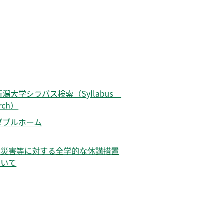
新潟大学シラバス検索（Syllabus
rch）
ダブルホーム
然災害等に対する全学的な休講措置
ついて