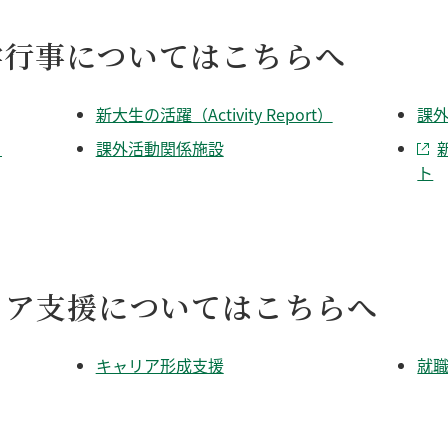
学行事についてはこちらへ
新大生の活躍（Activity Report）
課
き
課外活動関係施設
ト
リア支援についてはこちらへ
キャリア形成支援
就