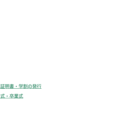
種証明書・学割の発行
学式・卒業式