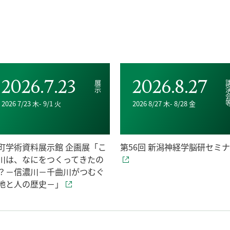
2026.7.23
2026.8.27
展示
講演
2026 7/23 木- 9/1 火
2026 8/27 木- 8/28 金
町学術資料展示館 企画展「こ
第56回 新潟神経学脳研セミ
川は、なにをつくってきたの
？－信濃川－千曲川がつむぐ
地と人の歴史－」