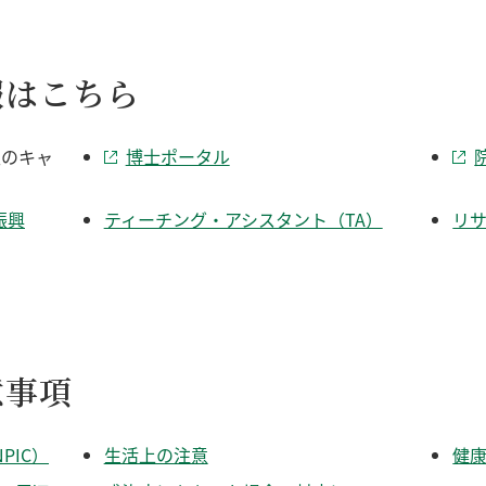
報はこちら
生のキャ
博士ポータル
振興
ティーチング・アシスタント（TA）
リサ
意事項
PIC）
生活上の注意
健