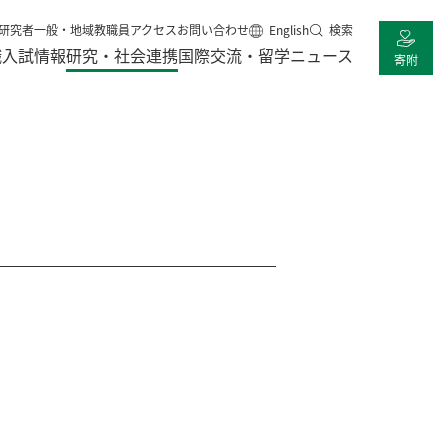
研究者
一般・地域
教職員
アクセス
お問い合わせ
English
検索
職
入試情報
研究・社会連携
国際交流・留学
ニュース
寄附