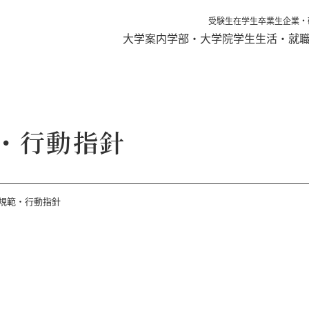
受験生
在学生
卒業生
企業・
大学案内
学部・大学院
学生生活・就
・行動指針
規範・行動指針