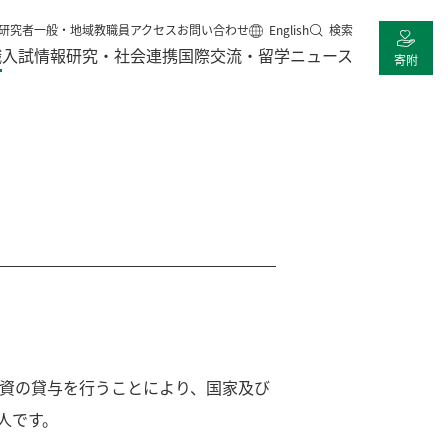
研究者
一般・地域
教職員
アクセス
お問い合わせ
English
検索
職
入試情報
研究・社会連携
国際交流・留学
ニュース
寄附
資の貸与を行うことにより、国家及び
人です。