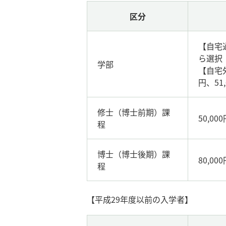
区分
【自宅通
ら選択
学部
【自宅外
円、51
修士（博士前期）課
50,0
程
博士（博士後期）課
80,00
程
【平成29年度以前の入学者】