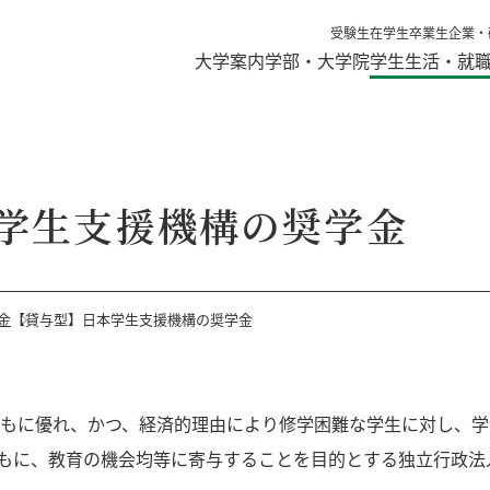
受験生
在学生
卒業生
企業・
大学案内
学部・大学院
学生生活・就
学生支援機構の奨学金
金
【貸与型】日本学生支援機構の奨学金
もに優れ、かつ、経済的理由により修学困難な学生に対し、学
もに、教育の機会均等に寄与することを目的とする独立行政法