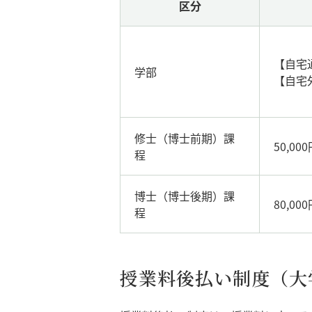
区分
【自宅通
学部
【自宅外
修士（博士前期）課
50,0
程
博士（博士後期）課
80,00
程
授業料後払い制度（大