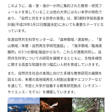
このように、森・里・海が一か所に集約された教育・研究フ
ィールドを有していることは他の大学にはない本学の特色で
あり、「自然と共生する世界の実現」は、第5期科学技術基本
計画(平成28年1月22日閣議決定)においても重要なテーマとな
っています。
佐渡自然共生科学センターは、「森林領域／演習林」、「里
山領域／朱鷺・自然再生学研究施設」、「海洋領域／臨海実
験所」の3つの領域/施設からなり、これらが連携共同し、自
然共生科学についての研究を展開するとともに、生物多様性
に関する高度な知識を持つ幅広い人材を育成していきます。
また、自然共生社会の実現に向けた多様な教育研究の展開を
図るため、朱鷺の島地域再生人材創出事業やエコツアーなど
を通じて、市民と大学が協働する教育研究拠点（シチズン・
サイエンス・モデル）を構築していきます。